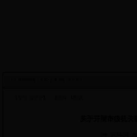
·设为首页
·添加收藏
目前的位置：
首页
>
政策法规
>
市级文件
【 字号：
大
中
小
】
【打印】
【关闭】
关于开展市级机关
日期：2013-02-01
浏