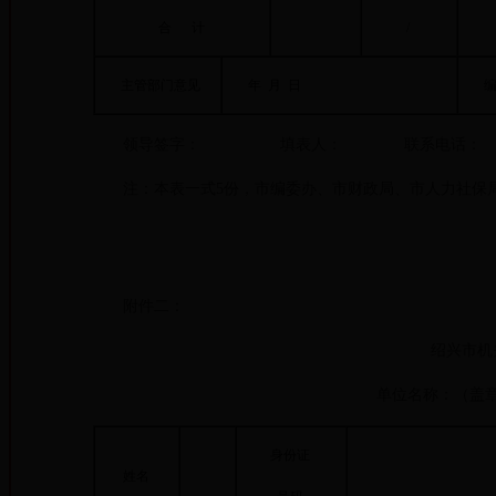
合 计
/
主管部门意见
年 月 日
编制
领导签字： 填表人： 联系电话：
注：本表一式5份，市编委办、市财政局、市人力社保局
附件二：
绍兴市机
单位名称：（
身份证
姓名