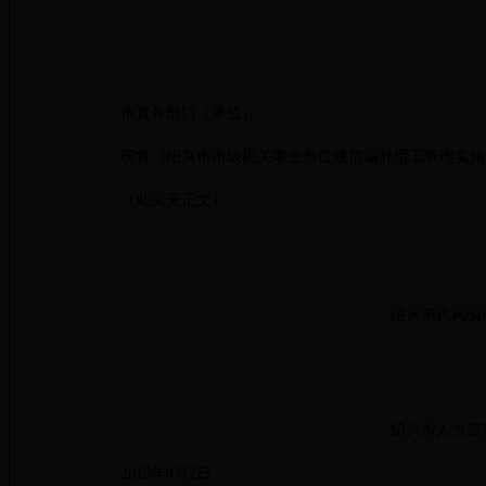
市直各部门（单位）：
现将《绍兴市市级机关事业单位规范编外用工管理实施办
（此页无正文）
绍兴市机构编制
绍兴市人力资源
2013年9月2日