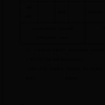
变更
原信息
变更后信息
内容2
若为与单位续订合同，此次合同是
在本单位连续第 次合同
注： 1.“变更内容”主要填写：基本信息变更、岗位变
2.“用工方式”中的“其他”请注明具体情况；
3.本表一式5份，市编委办、市财政局、市人力社保局、
填报人： 联系电话：