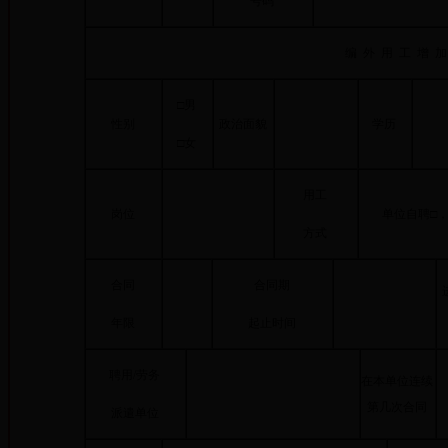
号码
编 外 用 工 增 加
□男
性别
政治面貌
学历
□女
用工
岗位
单位自聘□
方式
合同
合同期
年限
起止时间
聘用/劳务
在本单位连续
第几次合同
派遣单位