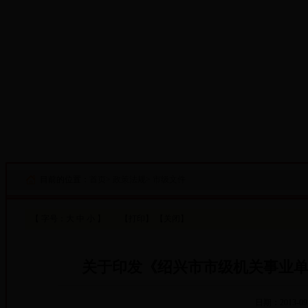
·设为首页
·添加收藏
目前的位置：
首页
>
政策法规
>
市级文件
【 字号：
大
中
小
】
【打印】
【关闭】
关于印发《绍兴市市级机关事业
日期：2013-09