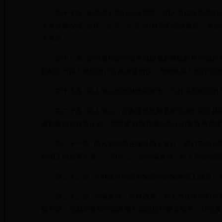
第十七条 编外用工实行公开招聘。用人单位在核准的使
人单位要按照“公开、公平、公正”的原则和综合素质、岗
人员等。
第十八条 新招用和原劳动合同期满后继续聘用的编外用
机构应与用人单位签订劳务派遣协议，与编外用工签订劳动
第十九条 用人单位按市财政局和市人力社保局制定的工
第二十条 用人单位、劳务派遣机构要建立编外用工基础
报和缴纳等服务工作。同时要加强对编外用工的教育与管理
第二十一条 用人单位须在编外用工签订、续订劳动合同
外用工增减变化表》（附件二）报市编委办，纳入实名动态
第二十二条 市财政局依据市编委办的编外用工信息，将
第二十三条 市编委办、市财政局、市人力社保局和市审
督管理，定期对各单位编外用工情况进行联合检查，对违反