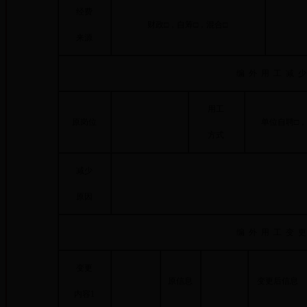
经费
财政□，自筹□，混合□
来源
编 外 用 工 减 少
用工
原岗位
单位自聘□
方式
减少
原因
编 外 用 工 变 更
变更
原信息
变更后信息
内容1