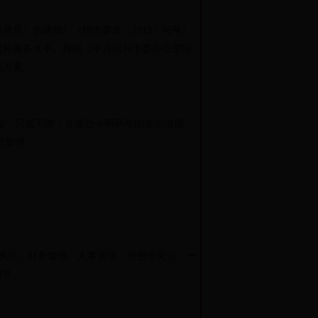
〉的通知》（绍市委发〔2013〕46号）
能和服务水平。根据《中共绍兴市委办公室绍
施方案。
依据，只减不增，并通过今明两年的集中清理，
范管理。
执法、财务管理、人事管理、涉密等岗位，一
服务。