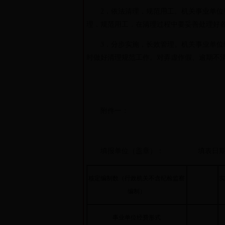
2．依法清理，规范用工。机关事业单位要
理，规范用工，在清理过程中要妥善处理好
3．分步实施，长效管理。机关事业单位编
时做好清理规范工作。对弄虚作假、逾期不
附件一：
填报单位（盖章）： 填表日期：
核定编制数（行政机关不含纪检监察
实
编制）
事业单位经费形式