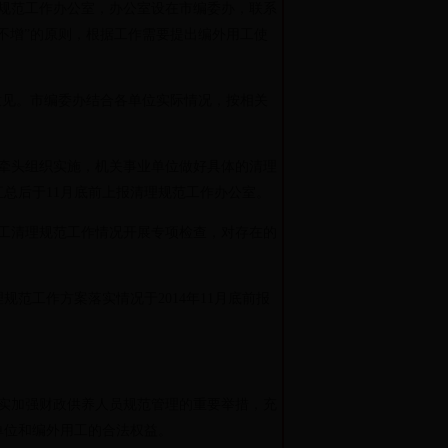
理规范工作办公室，办公室设在市编委办，联系
减不增”的原则，根据工作需要提出编外用工使
意见。市编委办结合各单位实际情况，按相关
门牵头组织实施，机关事业单位做好具体的清理
总后于11月底前上报清理规范工作办公室。
用工清理规范工作情况开展专项检查，对存在的
范工作方案落实情况于2014年11月底前报
实加强财政供养人员规范管理的重要举措，充
单位和编外用工的合法权益。