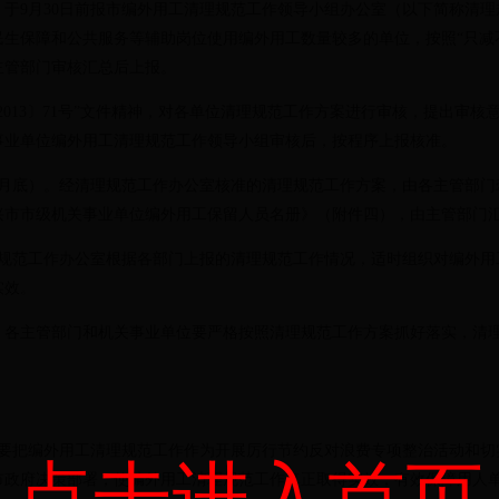
于9月30日前报市编外用工清理规范工作领导小组办公室（以下简称清
助、民生保障和公共服务等辅助岗位使用编外用工数量较多的单位，按照“只
主管部门审核汇总后上报。
13〕71号”文件精神，对各单位清理规范工作方案进行审核，提出审核
事业单位编外用工清理规范工作领导小组审核后，按程序上报核准。
至11月底）。经清理规范工作办公室核准的清理规范工作方案，由各主管部
市市级机关事业单位编外用工保留人员名册》（附件四），由主管部门汇
理规范工作办公室根据各部门上报的清理规范工作情况，适时组织对编外
实效。
各主管部门和机关事业单位要严格按照清理规范工作方案抓好落实，清理规
把编外用工清理规范工作作为开展厉行节约反对浪费专项整治活动和切
点击进入首页
市政府决策部署，使编外用工清理规范工作真正取得实效，有效保障用人