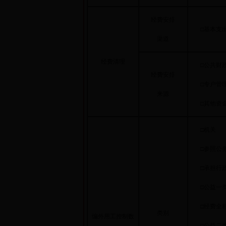
经费安排
□基本支
渠道
经费清理
□公共财政
经费安排
□专户管理
来源
□其他资
□机
□参照公务
□承担行政
□公益一类
□经费全额
类别
编外用工控制数
□公益二类