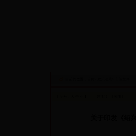
·设为首页
·添加收藏
目前的位置：
首页
>
政策法规
>
市级文件
【 字号：
大
中
小
】
【打印】
【关闭】
关于印发《绍