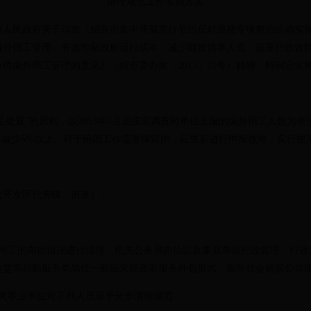
清理规范工作实施方案
政府关于印发〈绍兴市集中开展厉行节约反对浪费专项整治活动实施意见
编外用工管理，有效控制政府运行成本，减少财政供养人员，提高行政效
位编外用工管理的意见》（绍市委办发〔2013〕71号）精神，特制定实
处置”的原则，以2013年3月底摸底调查时单位上报的编外用工人数为
年减少5%以上。对于确因工作需要保留的，应重新进行申报核准，实行规
开发区代管镇、街道）。
工的岗位情况进行清理。机关公务员岗位以及事业单位行政管理、行政
食堂等后勤服务类岗位一般应采取政府服务外包形式，面向社会购买公共
关事业单位对下列人员应予分步清理规范：