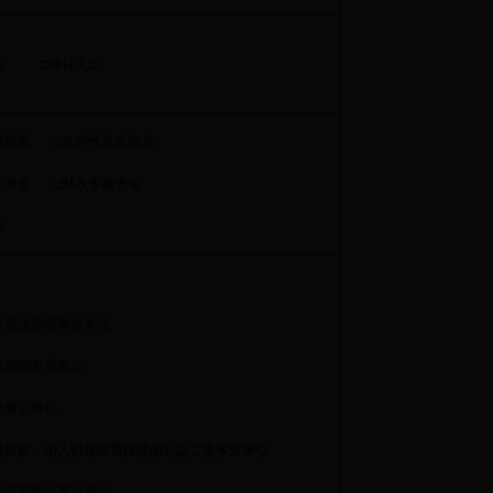
出 □项目支出
预算 □政府性基金预算
资金 □财政专项资金
金
关
员法管理事业单位
职能事业单位
事业单位
拨款、纳入财政经费保障的公益二类事业单位
差额拨款事业单位