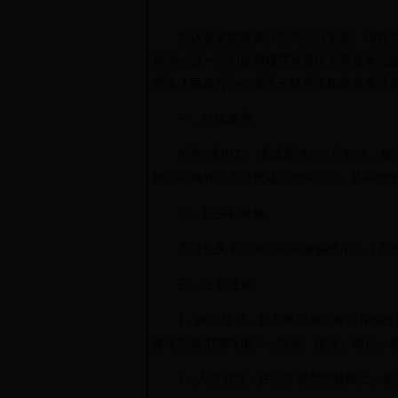
为认真贯彻落实《中共绍兴市委、绍兴市人民
精神，进一步加强和规范市级机关事业单位
兴市人民政府办公室关于规范市级机关事业单
一、总体要求
按照“谁用工、谁清理”和“分步到位、稳妥
使现有编外用工总数减少10%以上，其中今
二、范围和对象
市级机关事业单位中现有编外用工（不含
三、主要任务
1．岗位规范。机关事业单位对现有编外用
律不得使用编外用工；保安、保洁、绿化、
2．人员清理。在岗位规范的基础上，机