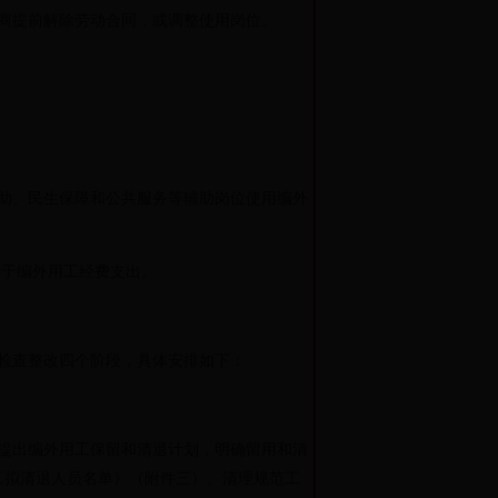
商提前解除劳动合同，或调整使用岗位。
助、民生保障和公共服务等辅助岗位使用编外
于编外用工经费支出。
、检查整改四个阶段，具体安排如下：
，提出编外用工保留和清退计划，明确留用和清
工拟清退人员名单》（附件三）。清理规范工