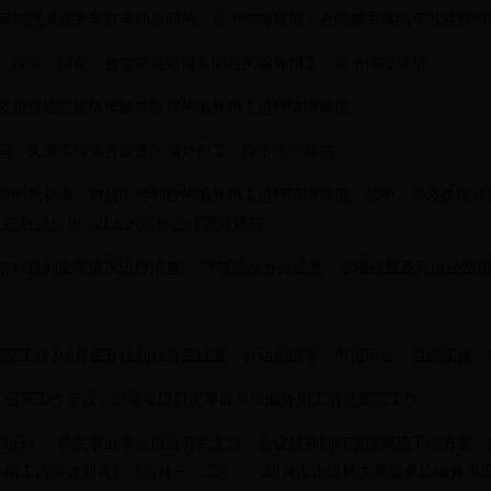
期已满或未签订劳动合同的，应予清理规范；合同期未满的可以通过协
保洁、绿化、食堂等后勤服务岗位的编外用工，应予清理规范。
超过法定退休年龄等情况的编外用工进行清理规范。
，又未实现劳务派遣的编外用工，应予清理规范。
制数标准，对超出控制数的编外用工进行清理规范。其中，涉及执法辅
总数减少10%以上的目标进行清理规范。
科目列支等情况进行清查， 严禁挤占办公经费、专项经费及其他经费用
范工作从8月底开始到12月底结束，分动员部署、申报审核、组织实施
）。召开工作会议，部署市级机关事业单位编外用工清理规范工作。
0月20日）。机关事业单位根据有关文件、会议精神制订清理规范工作方案
外用工清理计划表》（附件一、二）、《绍兴市市级机关事业单位编外用