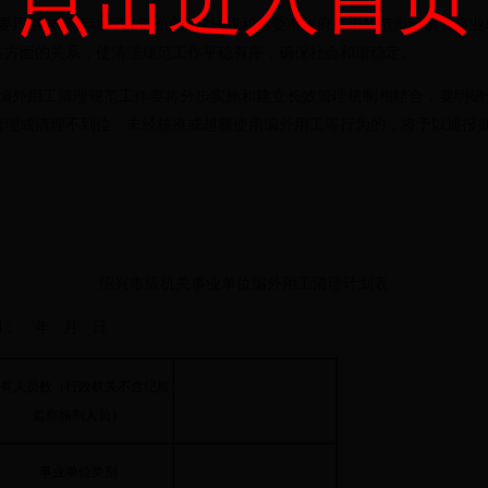
严格按照劳动保障方面的法律法规和市委市政府关于规范市级机关事业
各方面的关系，使清理规范工作平稳有序，确保社会和谐稳定。
外用工清理规范工作要将分步实施和建立长效管理机制相结合，要明确
清理或清理不到位、未经核准或超额使用编外用工等行为的，将予以通报
绍兴市级机关事业单位编外用工清理计划表
 年 月 日
有人员数（行政机关不含纪检
监察编制人员）
事业单位类别