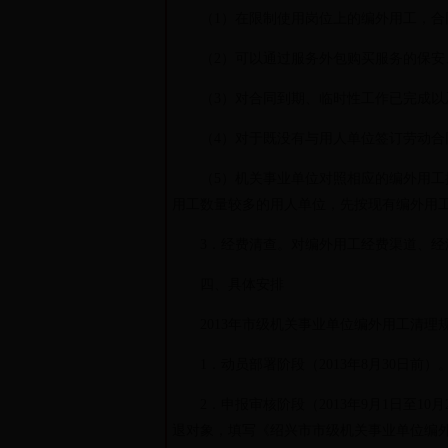
（1）在限制使用岗位上的编外用工，合同
（2）可以通过服务外包购买服务的保安、
（3）对合同到期、临时性工作已完成以及
（4）对于既没有与用人单位签订劳动合同
（5）机关事业单位对照相应的编外用工控
用工数量较多的用人单位，先按现有编外用工
3．经费清查。对编外用工经费渠道、经济
四、具体安排
2013年市级机关事业单位编外用工清理规
1．动员部署阶段（2013年8月30日前
2．申报审核阶段（2013年9月1日至1
退对象，填写《绍兴市市级机关事业单位编