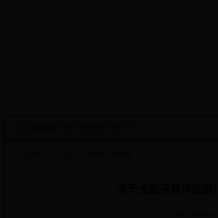
·设为首页
·添加收藏
目前的位置：
首页
>
政策法规
>
市级文件
【 字号：
大
中
小
】
【打印】
【关闭】
关于全面开展市级部
日期：2014-04-22