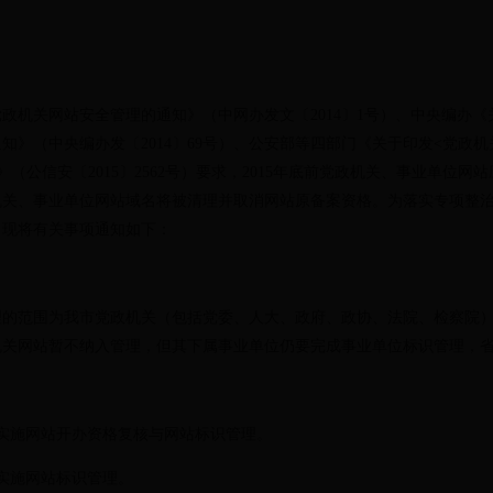
机关网站安全管理的通知》（中网办发文〔2014〕1号）、中央编办《
知》（中央编办发〔2014〕69号）、公安部等四部门《关于印发<党政
（公信安〔2015〕2562号）要求，2015年底前党政机关、事业单位
机关、事业单位网站域名将被清理并取消网站原备案资格。为落实专项整
，现将有关事项通知如下：
范围为我市党政机关（包括党委、人大、政府、政协、法院、检察院）
机关网站暂不纳入管理，但其下属事业单位仍要完成事业单位标识管理，
施网站开办资格复核与网站标识管理。
实施网站标识管理。