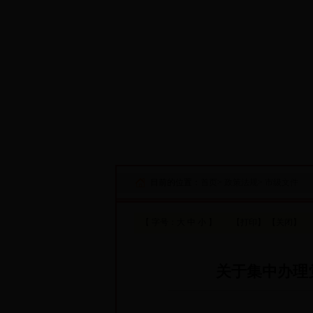
·设为首页
·添加收藏
目前的位置：
首页
>
政策法规
>
市级文件
【 字号：
大
中
小
】
【打印】
【关闭】
关于集中办理