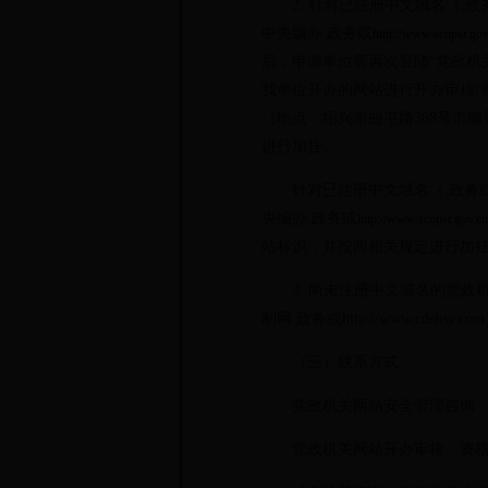
2. 针对已注册中文域名（.政务
中央编办.政务或
http://www.scopsr.gov
后，申请单位需再次登陆“党政机
我单位开办的网站进行开办审核/
（地点：绍兴市曲屯路368号市
进行加挂。
针对已注册中文域名（.政务或.公
央编办.政务或
http://www.scopsr.gov.cn
站标识，并按照相关规定进行加
3. 尚未注册中文域名的党政机
制网.政务或http://www.
（三）联系方式
党政机关网站安全管理咨询：市委
党政机关网站开办审核、资格复核