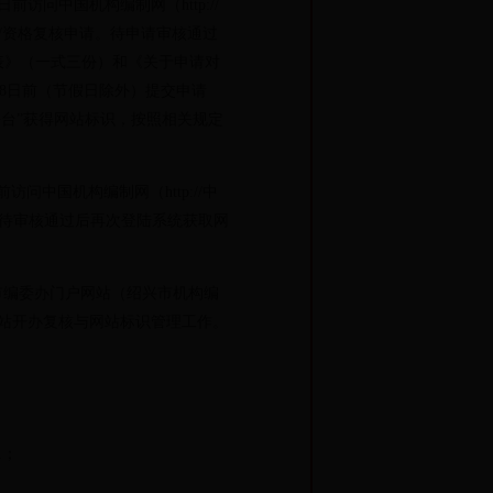
访问中国机构编制网（http://
/资格复核申请。待申请审核通过
表》（一式三份）和《关于申请对
18日前（节假日除外）提交申请
平台”获得网站标识，按照相关规定
中国机构编制网（http://中
，待审核通过后再次登陆系统获取网
市编委办门户网站（绍兴市机构编
办理网站开办复核与网站标识管理工作。
1；