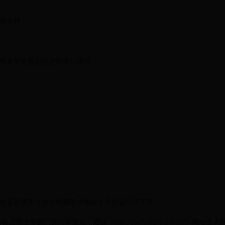
明文件；
有关变更登记规定的执行情况；
；
式
布置所属事业单位根据要求做好年度报告公示工作。
主管部门进行审查后，通过（http://sxsd.zjjgbz.gov.cn/）网