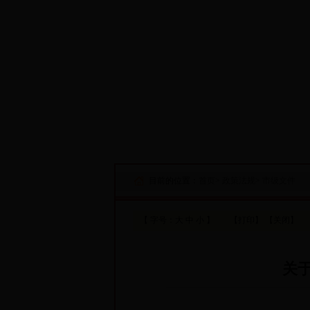
·设为首页
·添加收藏
目前的位置：
首页
>
政策法规
>
市级文件
【 字号：
大
中
小
】
【打印】
【关闭】
关