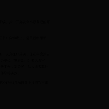
手续。其中开办资金比原登记的开
证书》自动废止。需重新申领新
备，认真抓好落实，保证年度报告
举办单位（主管部门）要认真审
监督工作，对公民、法人或者其他
工作取得实效。
17年4月30日前上报绍兴市事