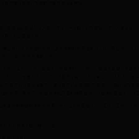
事业单位按当地登记管理机关要求在指定网站公示。
，如遇实际情况与法人登记情况不一致时，先按规定办理法人变更登记
办理开办资金变更手续。
事业单位法人年度报告书》及相关材料的事业单位，其《事业单位法人
申请设立登记的程序重新办理。
工作涉及面广，社会影响大，各有关部门（单位）要高度重视，早做准
位法人公示的年度报告内容不得涉及国家秘密、商业秘密和个人隐私。各
示的内容符合保密安全要求。事业单位登记管理机关要进一步强化指导和
度报告内容与事实不符的投诉举报应及时调查处理，以确保年度报告公示
通知精神做好本地所属事业单位法人年度报告公示工作。工作总结请于20
市人力资源大楼十楼1008室。
话（传真）：85120370