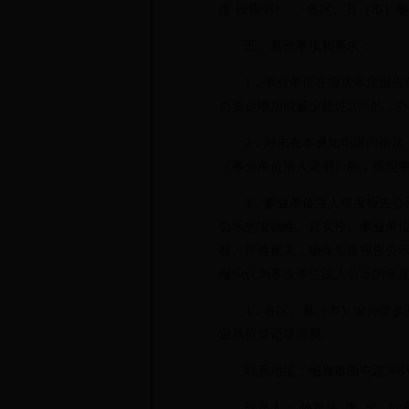
度 报告书》 。各区、县（市）
五、其他事项和要求：
1．事业单位在报送年度报告前
办资金增加或减少超过20%的，
2．对未在本通知期限内报送《
《事业单位法人证书》的，按照
3．事业单位法人年度报告公示
公示的准确性、真实性。事业单
核、严格把关，确保年度报告公
组织认为事业单位法人公示的年
4．各区、县（市）编办请参照本
业单位登记管理局。
联系地址：绍兴市曲屯路368号
联系人： 孙雅萍 李 坚 联系电