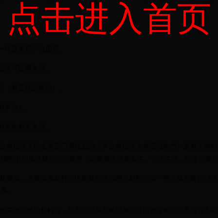
点击进入首页
一年度末资产负债表。
业许可证明文件。
件（有变化的单位）。
的单位）。
的其他相关文件。
业单位法人经主管部门审核后的《事业单位法人年度报告书》及有关材料
度报告书的格式规范进行审查；年度报告的真实性、合法性等，由举办单
核准后，下载纸质材料（纸质材料应与网上材料完全一致）送主管部门进
机关。
机关收到纸质材料后，分批在绍兴市事业单位登记管理网站或单位官方网