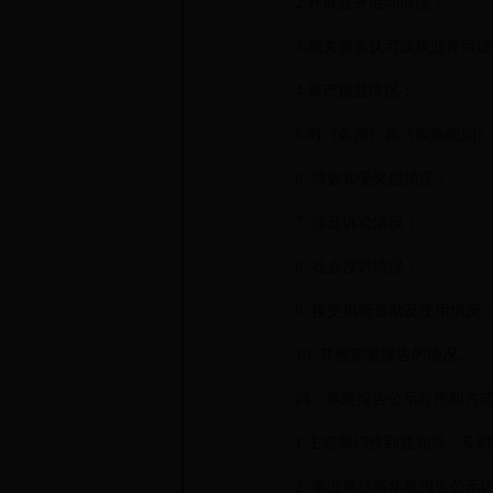
2.开展业务活动情况；
3.相关资质认可或执业许可证
4.资产损益情况；
5.对《条例》和《实施细则》
6. 绩效和受奖惩情况；
7. 涉及诉讼情况；
8. 社会投诉情况；
9. 接受捐赠资助及使用情况
10. 其他需要报告的情况。
四、年度报告公示程序和方
1.主管部门收到通知后，及时
2. 事业单位将年度报告公示内容上报