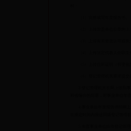
料：
（1）完整填写年度报告书。
（2）上传加盖单位公章的上
（3）上传有关资质认可或执
（4）上传法定代表人任职文
（5）上传住所证明（有变化
（6）登记管理机关要求提交
3.登记管理机关在网上收到事
和省编办的部署，对事业单位年
4.事业单位年度报告书经网上
在规定时间内报送同级登记管理
5.市直事业单位由市登记管理