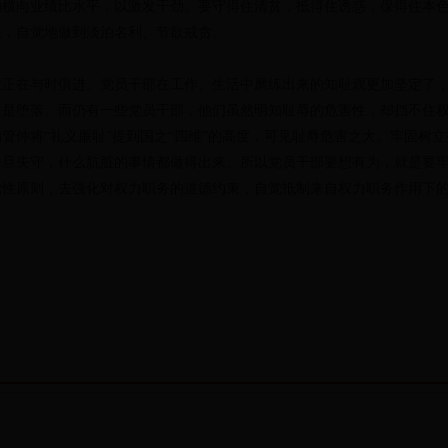
的横向业绩比水平，以激发干劲。要守得住清贫，抵得住诱惑，保得住本
账，自觉地做到淡泊名利、节欲戒贪。
在与时俱进。党员干部在工作、生活中磨练出来的知耻观更加坚定了，
即是堕落。而仍有一些党员干部，他们虽然明知耻辱的危害性，却挡不住
管仲将“礼义廉耻”提到国之“四维”的高度，可见耻辱危害之大。牢固树
一旦失守，什么肮脏的事情都做得出来。所以党员干部要想有为，就是要
党性原则，去强化对权力职务的道德约束，自觉抵制来自权力职务作用下