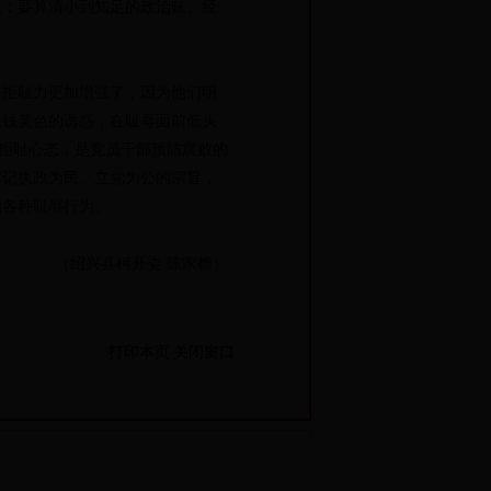
色；要算清小到知足的政治账、经
拒耻力更加增强了，因为他们明
权钱美色的诱惑，在耻辱面前低头
立拒耻心态，是党员干部预防腐败的
牢记执政为民、立党为公的宗旨，
的各种耻辱行为。
（绍兴县柯开委 陈家檐）
打印本页
关闭窗口