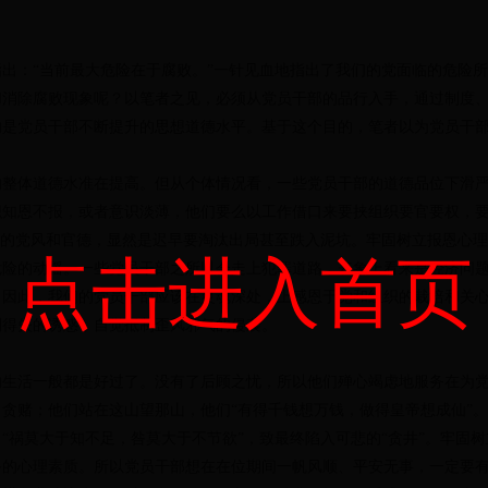
：“当前最大危险在于腐败。”一针见血地指出了我们的党面临的危险所
和消除腐败现象呢？以笔者之见，必须从党员干部的品行入手，通过制度
是党员干部不断提升的思想道德水平。基于这个目的，笔者以为党员干部
体道德水准在提高。但从个体情况看，一些党员干部的道德品位下滑严
织知恩不报，或者意识淡薄，他们要么以工作借口来要挟组织要官要权，
样的党风和官德，显然是迟早要淘汰出局甚至跌入泥坑。牢固树立报恩心
点击进入首页
危险的动摇。一些党员干部之所以会走上犯罪道路，表象上看来是经济问
。因此，我们的党员干部应该在灵魂深处，上感恩于党和组织的栽培和关
利得失的诱惑，自觉抵制歪风邪气的侵袭。
活一般都是好过了。没有了后顾之忧，所以他们殚心竭虑地服务在为党
贪赌；他们站在这山望那山，他们“有得千钱想万钱，做得皇帝想成仙”
“祸莫大于知不足，咎莫大于不节欲”，致最终陷入可悲的“贪井”。牢固
备的心理素质。所以党员干部想在在位期间一帆风顺、平安无事，一定要