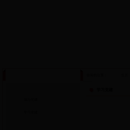
·设为首页
·添加收藏
目前的位置：
首页
机关党建
学习党建
编办党建
学习党建