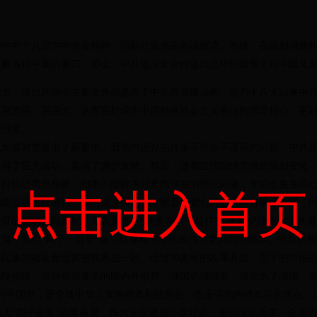
共十八届六中全会精神，国际社会也在热议解读。的确，在深刻调整和
了解当代中国的窗口。那么，中共这次全会传递出怎样的信号？对中国又
，通过的两个主要文件都是关于中共自身建设的。这与十八大以来中共
党更坚强、更强大，从而更好成为中国特色社会主义事业的领导核心，更
是强党。
展对党提出了新要求，而党内还存在许多不符合不适应的问题。中共是
取得了巨大成功，赢得了拥护支持。然而，随着世情国情党情的深刻变化
。打铁还需自身硬。如果不能解决好党内存在的突出问题，党就会失去民
点击进入首页
始终走在时代前列、保持先进纯洁，才能凝聚党心民心、推进事业发展，
臂的胆魄正风肃纪、反腐肃贪，“老虎苍蝇一起打”，不断铲除肌体上的
，实现“两个一百年”奋斗目标和中华民族伟大复兴的中国梦。中共的根
民族的福祉命运紧密联系在一起。经过30多年的改革开放，当下的中国
风险挑战。面对错综复杂的国内外形势，强国必须强党，强党为了强国。奋
兴的中国梦，是全体中华儿女的根本利益所在，也是强党的根本目的所在。
入“四个全面”战略布局，作为全面建成小康社会、全面深化改革、全面