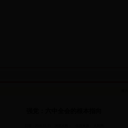
视力
强党：六中全会的根本指向
日期：2016-11-15
浏览次数：
信息来源： 人民网