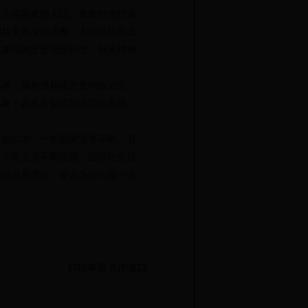
中上等国家的人口。要管好治好这
利益关系深刻调整，人们思想观念
反复强调坚定理想信念，补足精神
署，就加强和规范党内政治生
形象；必将开创党治国理政新局
发以来，一些国家党争不断、丑
，人民生活不断改善。国际社会很
加强自身建设。要说为什么能？这
打印本页
关闭窗口