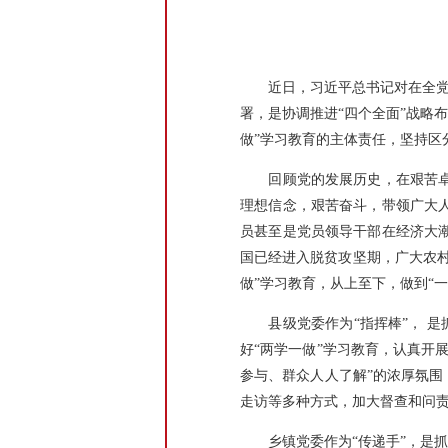
近日，习近平总书记对在全党开
署，是协调推进“四个全面”战略
做”学习教育的主体责任，坚持区
回顾党的发展历史，在艰苦卓绝
理想信念，艰苦奋斗，带领广大
员甚至是党员领导干部在经济大
国已经进入脱贫攻坚期，广大农
做”学习教育，从上至下，做到“
县级党委作为“指挥棒”， 是抓
好“两学一做”学习教育，认真开
参与、群众人人了解”的浓厚氛围
走访等多种方式，加大督查和问责
乡镇党委作为“传递手”，是抓好