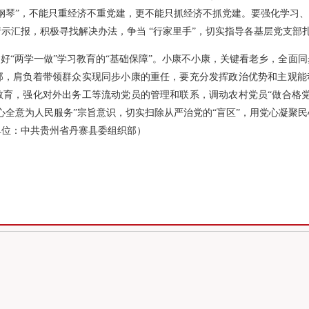
钢琴”，不能只重经济不重党建，更不能只抓经济不抓党建。要强化学习、
示汇报，积极寻找解决办法，争当 “行家里手”，切实指导各基层党支部扎
“两学一做”学习教育的“基础保障”。小康不小康，关键看老乡，全面
部，肩负着带领群众实现同步小康的重任，要充分发挥政治优势和主观能动
教育，强化对外出务工等流动党员的管理和联系，调动农村党员“做合格党
心全意为人民服务”宗旨意识，切实扫除从严治党的“盲区”，用党心凝聚
单位：中共贵州省丹寨县委组织部）