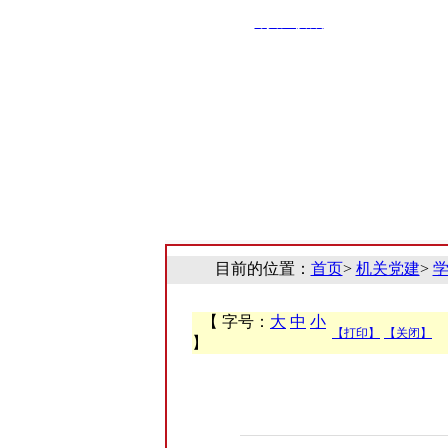
·添加收藏
·设为首页
目前的位置：
首页
>
机关党建
>
【 字号：
大
中
小
【打印】
【关闭】
】