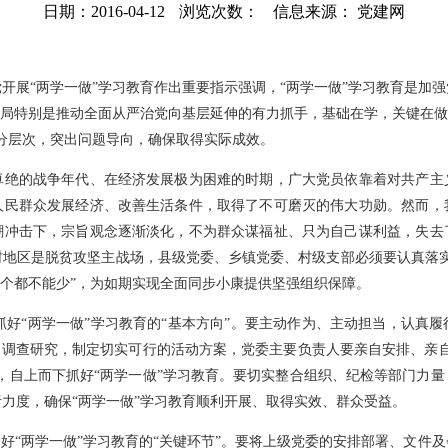
日期：2016-04-12
浏览次数：
信息来源： 党建网
展“两学一做”学习教育作出重要指示强调，“两学一做”学习教育是加强
布局特别是推动全面从严治党向基层延伸的有力抓手，基础在学，关键在做
分层次，突出问题导向，确保取得实际成效。
的战争年代、在经济发展极为困难的时期，广大党员依靠着对共产主
人民群众发展经济、改善生活条件，取得了不可磨灭的伟大功勋。然而，
潮冲击下，宗旨观念逐渐淡化，不为群众谋福祉、只为自己谋利益，失去
村地区是脱贫攻坚主战场，县级党委、乡镇党委、村级支部必须要认真落实
一个都不能少”，为如期实现全面同步小康提供坚强组织保障。
好“两学一做”学习教育的“基本方向”。要主动作为、主动担当，认真
展调查研究，制定切实可行的活动方案，党委主要负责人要亲自安排、亲
，自上而下抓好“两学一做”学习教育。要切实整合组织、纪检等部门力
力度，确保“两学一做”学习教育顺利开展、取得实效、群众受益。
“两学一做”学习教育的“关键环节”。要将上级党委的安排部署、文件