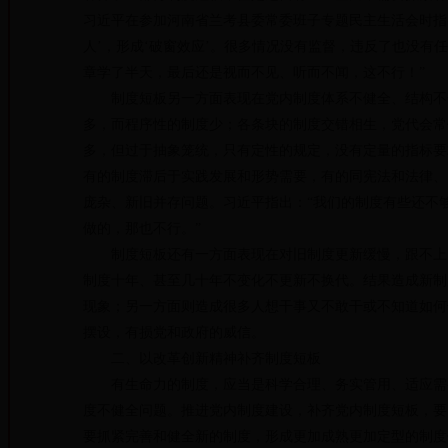
习近平在参加河南省兰考县委常委班子专题民主生活会时指
人’，形成‘破窗效应’。很多情况没有监督，违反了也没
章学了半天，最后还是视而不见、听而不闻，这不行！”
制度短板另一方面表现在党内制度体系不健全、结构不合
多，而程序性的制度少；各条块的制度交错相生，党代会常
多，但过于抽象笼统，只有定性的规定，没有定量的指标要
有的制度滞后于实践发展和形势需要，有的同宪法和法律、
庞杂、新旧并存问题。习近平指出：“我们的制度有些还不
做的，那也不行。”
制度短板还有一方面表现在对旧制度更新缓慢，跟不上时
制度十年、甚至几十年不变化不更新不换代。结果造成新制度
现象；另一方面则造成很多人想干事又不敢干或不知道如何
摆设，有损党和政府的威信。
二、以改革创新精神补齐制度短板
有生命力的制度，应当是科学合理、务实管用、适应需要
度不健全问题。推进党内制度建设，补齐党内制度短板，要
要抓紧完善和健全新的制度，形成更加成熟更加定型的制度