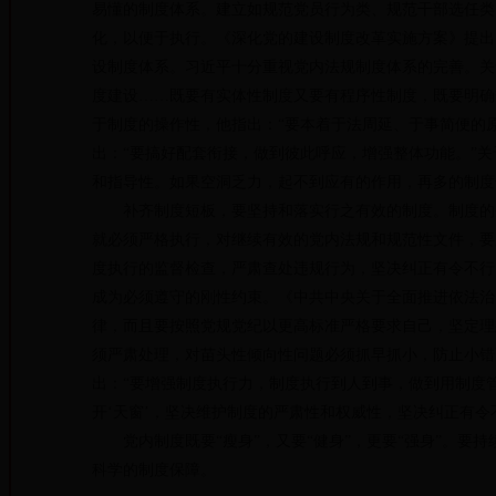
易懂的制度体系。建立如规范党员行为类、规范干部选任类
化，以便于执行。《深化党的建设制度改革实施方案》提出
设制度体系。习近平十分重视党内法规制度体系的完善。关
度建设……既要有实体性制度又要有程序性制度，既要明确
于制度的操作性，他指出：“要本着于法周延、于事简便的
出：“要搞好配套衔接，做到彼此呼应，增强整体功能。”
和指导性。如果空洞乏力，起不到应有的作用，再多的制度
补齐制度短板，要坚持和落实行之有效的制度。制度的生
就必须严格执行，对继续有效的党内法规和规范性文件，要
度执行的监督检查，严肃查处违规行为，坚决纠正有令不行
成为必须遵守的刚性约束。《中共中央关于全面推进依法治
律，而且要按照党规党纪以更高标准严格要求自己，坚定理
须严肃处理，对苗头性倾向性问题必须抓早抓小，防止小错
出：“要增强制度执行力，制度执行到人到事，做到用制度管
开‘天窗’，坚决维护制度的严肃性和权威性，坚决纠正有
党内制度既要“瘦身”，又要“健身”，更要“强身”。要
科学的制度保障。