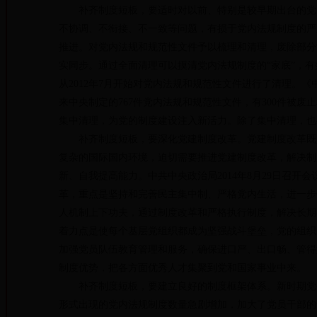
补齐制度短板，要适时对以前、特别是较早期出台的党内
不协调、不衔接、不一致等问题，有损于党内法规制度的严
推进。对党内法规和规范性文件予以梳理和清理，废除部分
实同步。通过全面清理可以摸清党内法规制度的“家底”，
从2012年7月开始对党内法规和规范性文件进行了清理。
来中央制定的767件党内法规和规范性文件，有300件被
集中清理，为党的制度建设注入新活力。除了集中清理，也
补齐制度短板，要深化党建制度改革。党建制度改革既是
复杂的国际国内环境，迫切需要推进党建制度改革，解决制
新、自我提高能力。中共中央政治局2014年8月29日召
革，重点是坚持和完善民主集中制、严格党内生活，进一步
人机制上下功夫，通过制度改革和严格执行制度，解决长期
着力点是使每个基层党组织都成为坚强战斗堡垒，党的组织
加强党员队伍教育管理和服务，确保进口严、出口畅、管得
制度优势，把各方面优秀人才集聚到党和国家事业中来。
补齐制度短板，要建立良好的制度框架体系。新时期党务
形式出现的党内法规制度数量急剧增加，加大了党员干部的