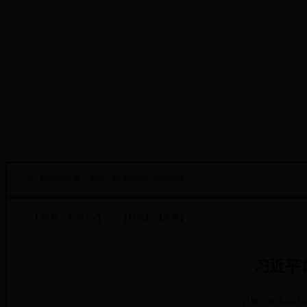
·设为首页
·添加收藏
目前的位置：
首页
>
机关党建
>
学习党建
【 字号：
大
中
小
】
【打印】
【关闭】
习近平
日期：2016-04-14