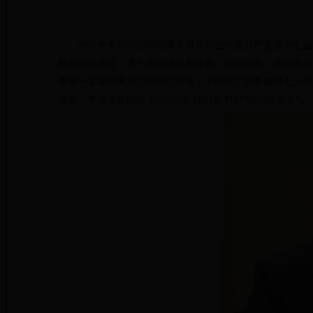
中共中央总书记胡锦涛１月９日在中国共产党第十七届中
持党的纯洁性，要不断增强自我净化、自我完善、自我革新
建设一直是网友关注的热点问题，中国共产党新闻网七一社
发聩，希望各级能以“纯洁态度”抓好总书记“纯洁性要求”。