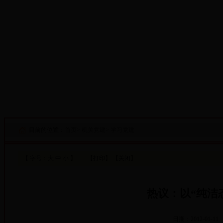
·设为首页
·添加收藏
目前的位置：
首页
>
机关党建
>
学习党建
【 字号：
大
中
小
】
【打印】
【关闭】
热议：以“纯洁
日期：2012-01-11