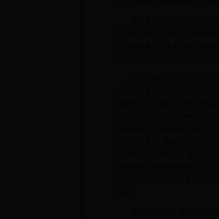
路，才能把中国特色社会主义不
学习党的路线方针政策和国家法
定决策、解决问题呀？就很可能
党和国家事业的来龙去脉，汲取
必要，对开创未来也十分必要，
经济、政治、历史、文化、社会
水平。要坚持干什么学什么、缺
家里手、内行领导。各种文史知
中的各种思想精华，对树立正确的
敢忘忧国”、“苟利国家生死以，
丹心照汗青”、“鞠躬尽瘁，死而
该了解一些文学知识，通过提高
诗词歌赋方面有很高的造诣。总
辨是非。我们不仅要了解中国的
所用。
领导干部学习，要正确把握学习