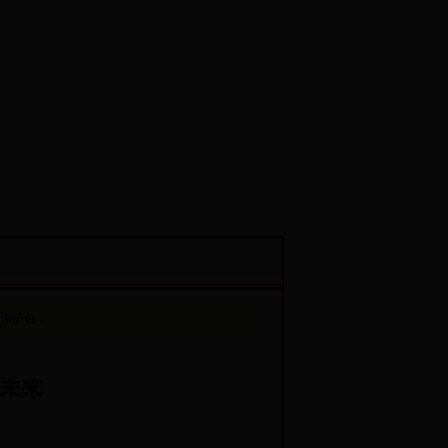
保护色：
向未来