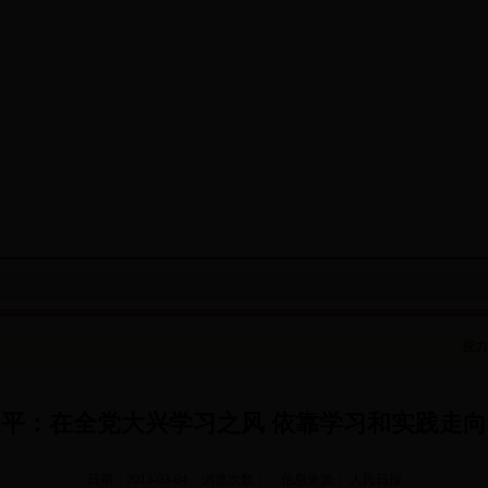
视力
平：在全党大兴学习之风 依靠学习和实践走
日期：2013-03-04
浏览次数：
信息来源： 人民日报