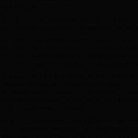
作出新的更大的贡献。
间已讲过多次。去年，我在全国党校校长会议上作了内容全面的讲话，
想再讲讲，是因为历史和现实都告诉我们，事业发展没有止境，学习就没
导干部的学习，这是推动党和人民事业发展的一条成功经验。在每一个
强学习；而每次这样的学习热潮，都能推动党和人民事业实现大发展大进
的伟大的革命。在这场伟大的革命中，我们是在不断地解决新的矛盾中前
比，我们今天学习的任务不是轻了，而是更重了。这是由我们面临的形势
，就是如何正确认识和妥善处理我国发展起来后不断出现的新情况新问
努力解决但还没有解决好的问题，或者是有新的表现形式的老问题，但大
过去不熟悉或者不太熟悉的。出现这样的状况，是由世情、国情、党情的
问题还是改变了表现形式的老问题，要认识好、解决好，唯一的途径就是
用于实践，又在实践中增长解决问题的新本领。
任务，应对复杂多变的国际形势，把握改革发展稳定大局，做好方方面
、改革各个历史时期都遇到了种种艰难险阻，我们的事业成功都是经过艰
当实现我们的奋斗目标，那是不可能的。可以预见，在今后的前进道路上