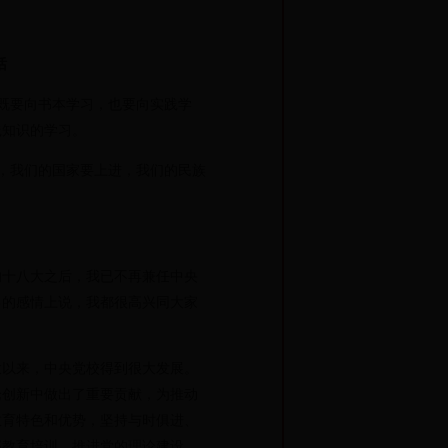
话
既要向书本学习，也要向实践学
践知识的学习。
，我们的国家要上进，我们的民族
的十八大之后，我已不再兼任中央
己的感情上说，我都很高兴同大家
放以来，中央党校得到很大发展。
论创新中做出了重要贡献，为推动
教育特色和优势，坚持与时俱进、
部教育培训、推进党的理论建设，