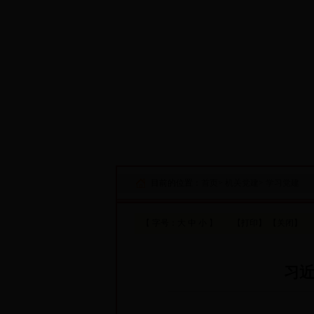
·设为首页
·添加收藏
目前的位置：
首页
>
机关党建
>
学习党建
【 字号：
大
中
小
】
【打印】
【关闭】
习近