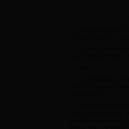
○我们的学习应该是全面的、系
习；既要向人民群众学习，向专
○中国共产党人依靠学习走到今
要上进，就必须大兴学习之风，
同志们：
今天，我们在这里集会，庆祝中央
党校校长了，但我对中央党校很有
一起庆祝这件大事。
中央党校1933年创办于中央
80年来，中央党校为我国革命、
党和人民事业发展特别是推进改革
改革创新，积累了丰富办学经验。