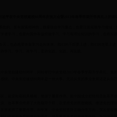
习近平在中央党校建校80周年庆祝大会暨2013年春季学期开学典礼上的讲
统的、富有探索精神的，既要抓住学习重点，也要注意拓展学习领域；
家学者学习，也要向国外有益经验学习。学习有理论知识的学习，也有实
天，也必然要依靠学习走向未来。我们的干部要上进，我们的党要上进
坚持学习、学习、再学习，坚持实践、实践、再实践。
党校建校80周年，同时举行中央党校2013年春季学期开学典礼。党
感情。中央党校建校80周年是一件大事。无论从党的事业发展还是从自
苏区，延安时期初具规模，发挥了重要作用。新中国成立后特别是改革开
建设、改革事业培养了大批领导干部，在坚持党的思想路线、推进党的理
开放发挥了重要作用。80年来，中央党校坚持正确办学方向，突出党校
我们庆祝中央党校建校80周年，就是要发扬党校的光荣传统，为加强干