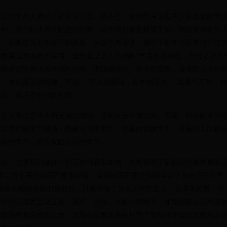
的十八大提出了建设学习型、服务型、创新型马克思主义执政党的重大
务好，学习好才有可能进行创新。既然我们都是领导干部，都担负着党和
作，不断提高工作水平和质量。从这个角度讲，领导干部学习不学习不仅
家事业发展的大事情。这也就是古人所说的“学者非必为仕，而仕者必为
才能使领导和决策体现时代性、把握规律性、富于创造性，避免陷入少知
、本领落后的问题。否则，“盲人骑瞎马，夜半临深池”，虽勇气可嘉，
方向、落后于时代的危险。
义事业是伟大而波澜壮阔的，是前人没有做过的。因此，我们的学习应
要注意拓展学习领域；既要向书本学习，也要向实践学习；既要向人民群
知识的学习，也有实践知识的学习。
，这是我们做好一切工作的看家本领，也是领导干部必须普遍掌握的工
个至二百个系统地而不是零碎地、实际地而不是空洞地学会了马克思列宁主
很现实地摆在我们党面前。只有学懂了马克思列宁主义、毛泽东思想、邓小
其中的马克思主义立场、观点、方法，才能心明眼亮，才能深刻认识和准
才能始终坚定理想信念，才能在纷繁复杂的形势下坚持科学指导思想和正