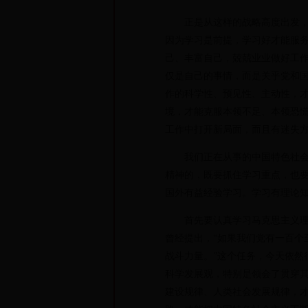
正是从这样的战略高度出发，党
因为学习是前提，学习好才能服
己、丰富自己，兢兢业业做好工
仅是自己的事情，而是关乎党和国
作的科学性、预见性、主动性，
境，才能克服本领不足、本领恐慌
工作中打开新局面，而且有迷失
我们正在从事的中国特色社会主
精神的，既要抓住学习重点，也
国外有益经验学习。学习有理论
首先要认真学习马克思主义理论
曾经提出，“如果我们党有一百
战斗力量。”这个任务，今天依然
科学发展观，特别是领会了贯穿
建设规律、人类社会发展规律，