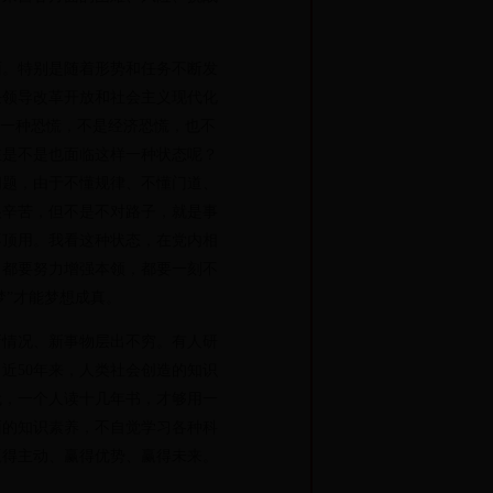
。特别是随着形势和任务不断发
任领导改革开放和社会主义现代化
有一种恐慌，不是经济恐慌，也不
在是不是也面临这样一种状态呢？
问题，由于不懂规律、不懂门道、
很辛苦，但不是不对路子，就是事
不顶用。我看这种状态，在党内相
，都要努力增强本领，都要一刻不
梦”才能梦想成真。
情况、新事物层出不穷。有人研
。近50年来，人类社会创造的知识
代，一个人读十几年书，才够用一
面的知识素养，不自觉学习各种科
赢得主动、赢得优势、赢得未来。