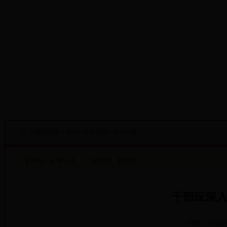
·设为首页
·添加收藏
目前的位置：
首页
>
机关党建
>
学习党建
【 字号：
大
中
小
】
【打印】
【关闭】
干部应深
日期：2012-05