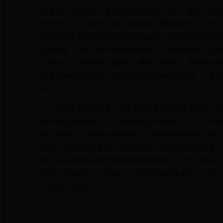
此及彼、由表及里，通过对现象的归纳、分析、概括、提炼
学思维方式；认真学习我们党在推进中国特色社会主义伟大
国必须高举中国特色社会主义伟大旗帜、走中国特色社会主
基本经验，熟悉了解中央的大政方针，认识把握具体行业部
思想武器，辨别哪些是真问题，哪些是假问题，哪些是现象
些是亟待解决的问题，哪些是可容稍缓解决的问题。只有这
效。
能否妥善解决问题，取决于是否坚持党的根本宗旨。全心
根本利益是我们党一切工作的出发点和落脚点。除了人民的
我们党深得人民拥护的原因所在。坚持党的根本宗旨，就是
动摇，抓住科学发展这个主题不松懈，千方百计加快发展，
事，在处理矛盾问题时把问题考虑得细致些，把工作做得扎
乐业、幸福生活。只有这样，才能切实做到发展为了人民、
心 执笔：谢 越)