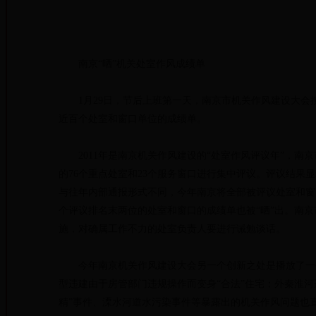
南京“晒”机关处室作风成绩单
1月29日，节后上班第一天，南京市机关作风建设大会按
近百个处室和窗口单位的成绩单。
2011年是南京机关作风建设的“处室作风评议年”，南京
的76个重点处室和23个服务窗口进行集中评议。评议结果显示
与往年内部通报形式不同，今年南京将全部被评议处室和窗
个评议排名末两位的处室和窗口的成绩单也被“晒”出。南
施，对确属工作不力的处室负责人要进行诫勉谈话。
今年南京机关作风建设大会另一个创新之处是播放了一个
型违建由于房管部门违规操作而变身“合法”住宅；外秦淮
精”事件、溧水河道水污染事件等暴露出的机关作风问题也