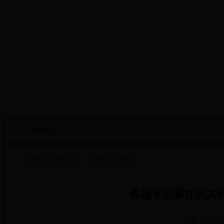
·设为首页
·添加收藏
目前的位置：
首页
>
机关党建
>
学习党建
【 字号：
大
中
小
】
【打印】
【关闭】
各地节后紧抓机关
日期：2012-02