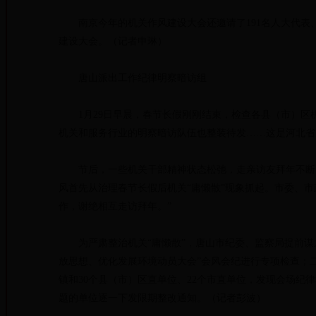
南京今年的机关作风建设大会还邀请了191名人大代表
建设大会。（记者申琳）
唐山派出工作纪律明察暗访组
1月29日早晨，春节长假刚刚结束，检查各县（市）区
机关和服务行业的明察暗访队伍也整装待发……这是河北省
节后，一些机关干部精神状态松弛，走亲访友拜年不断，
风首先从治理春节长假后机关“庸懒散”现象抓起。市委、
作，谢绝相互走访拜年。”
为严肃整治机关“庸懒散”，唐山市纪委、监察局提前谋划
放思想、优化发展环境动员大会”会风会纪进行专项检查；二
镇和30个县（市）区直单位、22个市直单位，发现会场纪
题的单位逐一下发限期整改通知。（记者彭波）