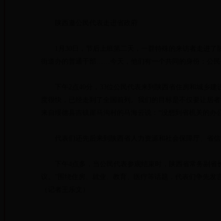
陕西邀公民代表走进省政府
1月30日，节后上班第二天，一群特殊的来访者走进了
街道办的普通干部……今天，他们有一个共同的身份：公民
下午2点40分，33位公民代表来到陕西省住房和城乡建设
度很快，已经走到了全国前列。我们的目标是不仅要让居者
来自绥德县吉镇崖马沟村的马海云说：“没想到省机关的办
代表们还先后来到陕西省人力资源和社会保障厅、省信
下午4点多，当公民代表参观结束时，陕西省常务副省长
议。”围绕住房、就业、教育、医疗等话题，代表们争先发
（记者王乐文）