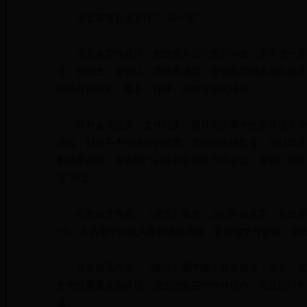
湖北要求会议文件“三短一简”
湖北省委办公厅、省政府办公厅近日印发《关于进一步精
会、发短文、讲短话、简办事规定，提倡领导同志亲自起草
织的各种剪彩、奠基、挂牌、颁奖等相关活动。
针对会议过多、文件过多、领导同志事务性活动过多等情
通报，财政不予报销会议经费。要控制会议数量，2012年省
数适度调减；省直部门召开的全省性工作会议，每部门每年
月”制度。
在发短文方面，《规定》要求，2012年以省委、省政府
5%，今后每年以此为基数适度调减。要压缩文件篇幅，突
在讲短话方面，《规定》要求减少会议讲话，省委、省政
全省性重要会议讲话、报告控制在90分钟以内，省直部门专
豆）