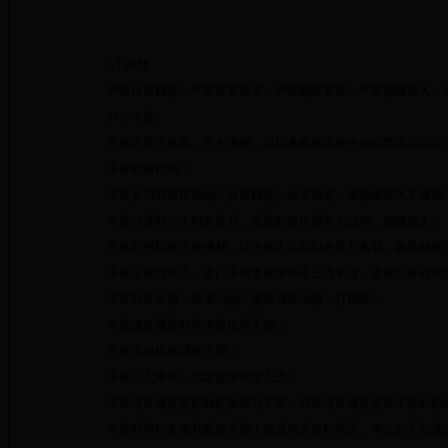
5个严禁
严禁拉票贿选，严禁买官卖官，严禁跑官要官，严禁违规用人，
17个不准
不准在民主推荐、民主测评、组织考察和选举中搞拉票等非组织活
不准贿赂代表；
不准参与或者帮助他人拉票贿选。拉票贿选，直接破坏民主规则
不准以谋取个人职务晋升、提高职级待遇等为目的，贿赂他人；
不准利用职务上的便利，以为他人谋取职务晋升索取、收受贿赂
不准采取拉关系、走门子或者要挟等不正当手段，谋取职务或者
不准封官许愿，或者为他人提拔调动说情、打招呼；
不准违反规定程序选拔任用干部；
不准突击提拔调整干部；
不准任人唯亲，指定提拔调整人选；
不准违反规定超职数配备领导干部，或者违反规定提高干部的职
不准利用职务便利私自干预下级或者原任职地区、单位的干部选