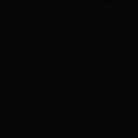
不准私自泄露民主推荐、民主测评、考察、酝酿、讨论决定干部
不准以威胁、欺骗等手段妨害代表自由行使选举权、被选举权和
不准编造、传播谣言，诬告陷害或者侮辱诽谤他人；
不准在换届选举期间私自向代表赠送纪念品和散发各种宣传材料
不准阻挠对违反换届纪律问题的调查和处理。
5个一律
对拉票贿选的，一律排除出考察人选，已列为候选人的取消候选人
帮助他人 拉票贿选的，比照为自己拉票贿选的行为给予相应处理。
对买官卖官的，一律先予停职或者免职，再根据情节轻重进一步给
务坚决予 以撤销。
对跑官要官的，一律不得提拔重用，视情节给予批评教育或者相应
严肃批评 ，造成用人失察失误等严重后果的还要追究责任。
对违反规定作出的干部任用决定，一律无效，并严肃追究相关人
对干扰破坏换届选举工作的，一律严肃查处，涉嫌违法犯罪的移