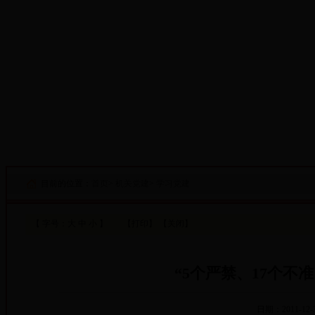
·设为首页
·添加收藏
目前的位置：
首页
>
机关党建
>
学习党建
【 字号：
大
中
小
】
【打印】
【关闭】
“5个严禁、17个不
日期：2011-12-