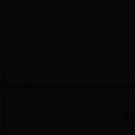
·设为首页
·添加收藏
目前的位置：
首页
>
机关党建
>
学习党建
【 字号：
大
中
小
】
【打印】
【关闭】
干部
日期：2012-03-23