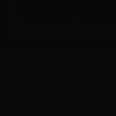
是喊在嘴上，必然要求“原材料”的质量特别过得硬，特别
要求，律己以严，立德以威，一日三省，把党性党风党纪的
社会主义政治品德的忠实传承者、大力弘扬者和积极倡导者