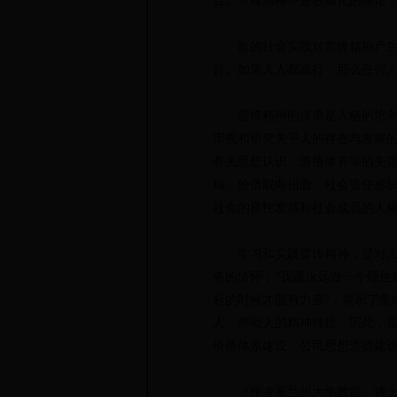
合。雷锋精神不是教条化的理论
新的社会实践对雷锋精神产生新
行。如果人人都践行，那么任何人
雷锋精神的传承是人格的培养。
审视和研究关乎人的存在与发展
有关思想认识、道德修养等的失
糊、价值取向扭曲、社会责任感
社会的良性发展和社会成员的人
学习和实践雷锋精神，是对人的
务的情怀；“我愿永远做一个螺丝
起的时候才能有力量”，展示了
人、带动人的精神特质。因此，
价值体系建设、公民思想道德建
（作者系兰州大学教授、博士