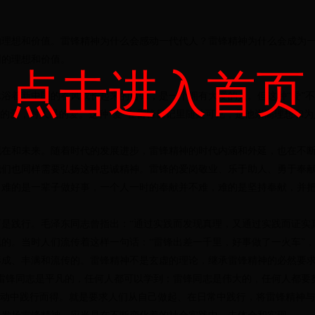
想和价值。雷锋精神为什么会感动一代代人？雷锋精神为什么会成为一
同的理想和价值。
点击进入首页
着新中国的春风成长起来的雷锋，是一个拥有大爱的人。但这种“爱”不是
党的爱，对人民的爱。这种“爱”在雷锋日记里随处可见，是他崇高理想和
和未来。随着时代的发展进步，雷锋精神的时代内涵和外延，也在不断
我们也同样需要弘扬这种忠诚精神。雷锋的爱岗敬业、乐于助人、勇于奉
，难的是一辈子做好事，一个人一时的奉献并不难，难的是坚持奉献，并
践行。毛泽东同志曾指出：“通过实践而发现真理，又通过实践而证实真
的。当时人们流传着这样一句话：“雷锋出差一千里，好事做了一火车”
形成、丰满和流传的。雷锋精神不是玄虚的理论，继承雷锋精神的必然要
雷锋同志是平凡的，任何人都可以学到；雷锋同志是伟大的，任何人都要
行动中践行而得。就是要求人们从自己做起、在日常中践行，将雷锋精神