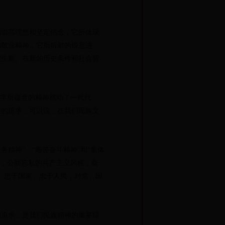
崇高理想和坚定信念，它所体现
的敬业精神，它所折射的锐意进
熠生辉。在新的历史条件和社会背
字所蕴含的精神感动了一代代
族的追求，可以说，在我们民族文
精神”、“艰苦奋斗精神”和“集体
神，公而忘私的共产主义风格，奋
、忠于国家、忠于人民，对党、国
追求，是我们民族精神的重要组