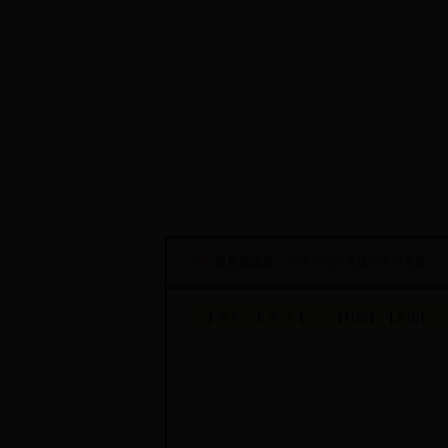
·设为首页
·添加收藏
目前的位置：
首页
>
机关党建
>
学习党建
【 字号：
大
中
小
】
【打印】
【关闭】