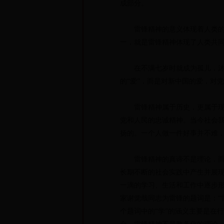
成部分。
雷锋精神的意义体现着人类的理
一，就是雷锋精神体现了人类共
在不满七岁时就成为孤儿，沐浴
的“爱”，而是对新中国的爱，对
雷锋精神属于历史，更属于现在
党和人民的忠诚精神。当今社会
扬的。一个人做一件好事并不难
雷锋精神的真谛不是理论，而是
长期不断的社会实践中产生并展现
一滴的学习、生活和工作中逐步
家谢觉哉同志为雷锋的题词是：“
个题词中的“学”的涵义主要是在