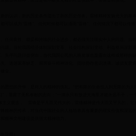
，发扬雷锋精神，应当是在不断变化着的社会实践中，去体会和实现。
的认识，新的历史条件提出了新的历史任务。雷锋精神发扬光大的基本
都可以成为“雷锋”、任何时候都可以涌现“雷锋”、任何情况下都可以传播“
任何良性、稳妥和持续的社会进步，都必须关注现实中人的问题。当时
的问题。当前我国经济体制深刻变革、社会结构深刻变动、利益格局深刻
范、失序问题日益突出，当代我国公民的人格发展也显露出这样或那样的
缺失、道德素养缺乏、艰苦奋斗精神淡化、团结协作意识淡薄、诚信友爱
格健全。
思想的升华，是对人的精神的洗礼。“把有限的生命投入到无限的为人民
钉”，显露了无私奉献的志向；“一滴水只有放进大海里才能永远不干，一
集体主义观念……雷锋是平凡而又伟大的，雷锋精神是伟大而又平凡的，它
雷锋精神的传承，对当代中国社会的人格培养具有重要的现实价值和深远
设和精神文明建设提供强大精神动力。
生导师）