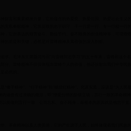
财富和重要精神力量，它所蕴含的热爱党、热爱祖国、热爱社会主义的
我的无私奉献精神，它所反映的忠于职守、干一行爱一行、专一行精一行
精神，它所表达的艰苦奋斗、勤俭节约、奋不顾身的创业精神等，可谓熠
精神的前提和关键，必然是对雷锋精神及其价值的深入剖析。
求。毛泽东主席题词号召“向雷锋同志学习”的五十年来，雷锋和这个名
成部分。雷锋精神不仅仅体现出雷锋个人的价值，他还折射出我们中华民
生是必然的。
傻子精神”、“钉子精神”和“螺丝钉精神”。究其实质，应该是“为人民服务
神内涵曾有过准确的概括，即“憎爱分明的阶级立场，言行一致的革命精
之所以能做到言行一致、公而忘私、奋不顾身，最根本的原因就是他忠于党
、革命精神以及人类美德，它的产生源于人民，始终体现着我们民族的