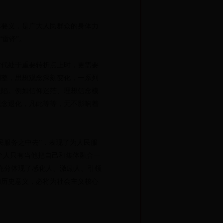
要义，是广大人民群众的身体力
雷锋”。
代处于重要转折点上时，更需要
调整，思想观念深刻变化，一系列
缺陷。例如信仰迷茫、理想信念模
观念退化，凡此等等，无不影响着
服务之中去”，表现了为人民服
个人只有当他把自己和集体融合一
充分体现了感化人、激励人、引领
的历史意义，必将为社会主义核心