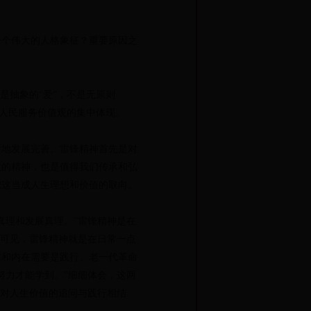
个伟大的人格象征？重要原因之
抽象的“爱”，不是无原则
为人民服务价值观的集中体现。
地发展完善。雷锋精神首先是对
献的精神，也是值得我们传承和弘
把这当成人生理想和价值的取向。
理和发展真理。”雷锋精神是在
，可见，雷锋精神就是在日常一点
求和内在需要是践行。老一代革命
努力才能学到。”细细体会，这两
与对人生价值的追问与践行相结