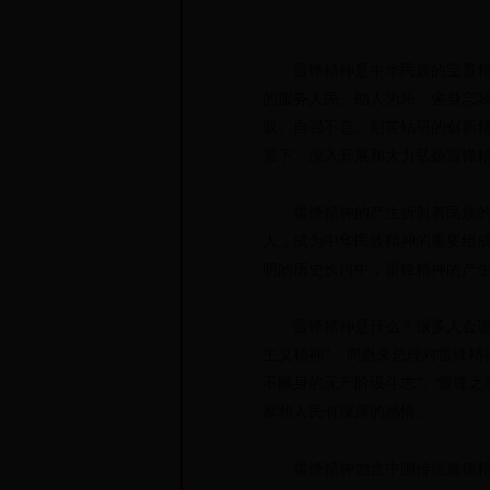
雷锋精神是中华民族的宝贵精神
的服务人民、助人为乐、舍身忘
取、自强不息、刻苦钻研的创新
景下，深入开展和大力弘扬雷锋
雷锋精神的产生折射着民族的追
人，成为中华民族精神的重要组
明的历史长河中，雷锋精神的产
雷锋精神是什么？很多人会说是“
主义精神”。周恩来总理对雷锋精
不顾身的无产阶级斗志”。雷锋
家和人民有深厚的感情。
雷锋精神饱含中国传统道德精华