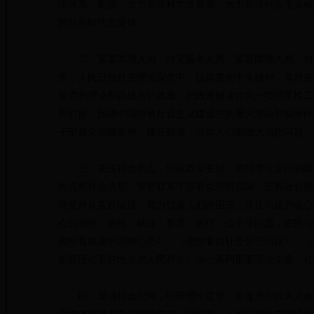
论体系、制度，大力宣传科学发展观，大力宣传社会主义核
民好的时代主旋律。
二、紧紧围绕大局，自觉服务大局。紧紧围绕大局、自觉
来，人民日报社在理论宣传中，认真贯彻中央精神，坚持在
传党的理论和路线方针政策，把政策解读作为一项经常性工作
列栏目，围绕中国特色社会主义建设中的重大理论和实际问
干部群众积极参与、建言献策，引导人们围绕大局想问题、
三、关注社会热点，回应群众关切。党报理论宣传的吸引
热点和社会关切，紧密联系干部群众思想实际，正视社会热
终坚持从实践破题，努力找准人们的困惑，抓住问题的核心
心的物价、房价、就业、教育、医疗、公平等问题，依托“任
极培育健康的国民心态》、《理性看待社会公正问题》、《
创新理论更好地走进人民群众》等一系列重要理论文章，社
四、厘清社会思潮，明辨理论是非。每逢党的代表大会召