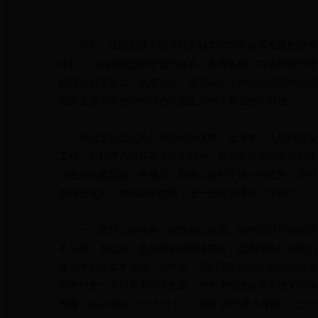
当前，我国正处于经济社会转型时期和改革发展的攻坚阶
样化，人们的思想观念也日益多元多变多样。在这种新形势
想理论引导能力，从理论上、思想认识上对这些问题作出回
全国各族人民把中国特色社会主义伟大事业推向前进。
理论宣传是人民日报的传统优势。近年来，人民日报按照
工作、办好理论版等重要指示精神，努力创新理论宣传的手
论宣传的覆盖面、传播力、影响力得到了进一步提升，受到
固传统优势、增创新的优势，进一步提高理论引导能力。
一、坚持正确导向，彰显核心价值。始终坚持正确的理论
不失语、不乱语，是加强党报理论宣传、提高理论引导能力
导向中肩负重要使命。近年来，我们牢牢把握正确的理论导
写并刊发一系列重头理论文章，努力为纪念改革开放30周年
氛围，精心组织六个“为什么”、划清“四个重大界限”、七