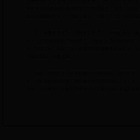
流媒体就越有责任明辨是非。近年来，人民日报社在理论宣
无主义等错误观点以及敌对势力对我国政治、司法、新闻出
象的错误思想和言论，明辨了是非，形成了正面引导的思想
五、积极改进文风，创新表达方式。只有贴近实际、贴近
引人，才能增强影响力和传播力。我们以人民日报理论版为
动、编读互动，积极开展专家在线访谈和网民在线交流，结
宣传的影响力和覆盖面。
当前，理论宣传工作面临极为有利的时机。理论宣传工作
署，不断深化对新形势下理论宣传特点和规律的认识，努力
造性，为党的十八大胜利召开提供有力的思想理论氛围和保