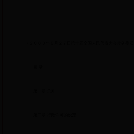
（２００３年８月２７日第十届全国人民代表大会常务
目 录
第一章 总则
第二章 行政许可的设定