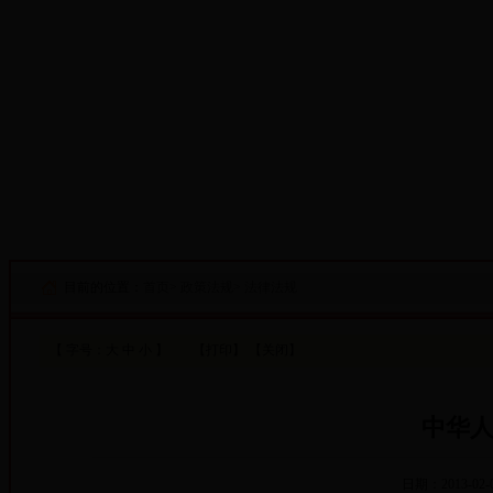
·设为首页
·添加收藏
目前的位置：
首页
>
政策法规
>
法律法规
【 字号：
大
中
小
】
【打印】
【关闭】
中华
日期：2013-02-