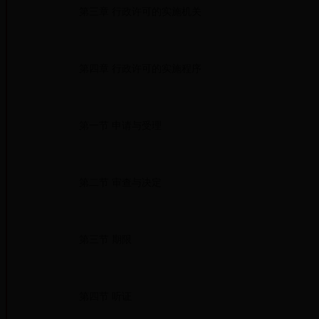
第三章 行政许可的实施机关
第四章 行政许可的实施程序
第一节 申请与受理
第二节 审查与决定
第三节 期限
第四节 听证