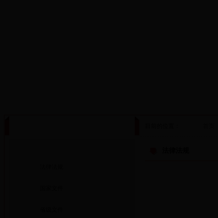
·设为首页
·添加收藏
目前的位置：
首页
政策法规
法律法规
法律法规
国家文件
省级文件