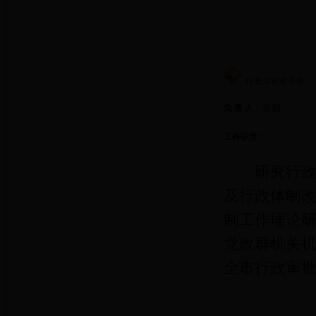
行政体制改革处
负 责 人：
赵 喆
工作职责：
研究行政体
及行政体制
制工作理论
党政群机关
全市行政审