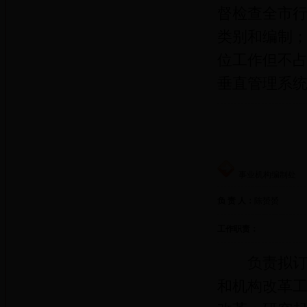
督检查全市
类别和编制
位工作但不
垂直管理系
事业机构编制处
负 责 人：
陈赟赟
工作职责：
负责拟订全
和机构改革