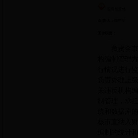
监督检查处
负 责 人：
陈哲明
工作职责：
负责全市机
构编制管理方
行情况进行
负责办理上
关违反机构
制管理，承
统和数据库
核市直纳入
编制的统计