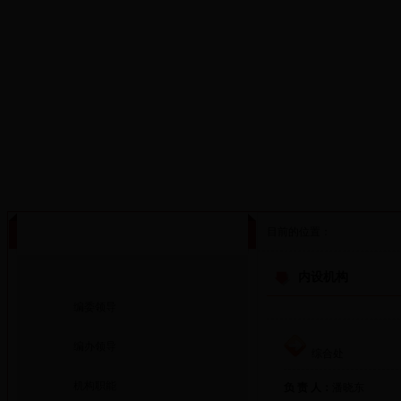
·设为首页
·添加收藏
目前的位置：
政务公开
内设机构
编委领导
编办领导
综合处
机构职能
负 责 人：
潘晓东